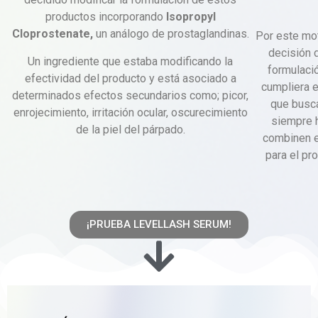
productos incorporando
Isopropyl
Cloprostenate
,
un análogo de prostaglandinas.
Por este mo
decisión 
Un ingrediente que estaba modificando la
formulació
efectividad del producto y está asociado a
cumpliera 
determinados efectos secundarios como; picor,
que busc
enrojecimiento, irritación ocular, oscurecimiento
siempre 
de la piel del párpado.
combinen ef
para el pro
¡PRUEBA LEVELLASH SERUM!