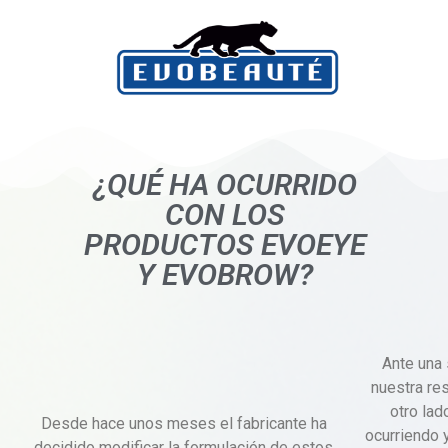
¿QUÉ HA OCURRIDO
CON LOS
PRODUCTOS EVOEYE
Y EVOBROW?
Ante una 
nuestra re
otro lad
Desde hace unos meses el fabricante ha
ocurriendo y
decidido modificar la formulación de estos