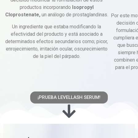
productos incorporando
Isopropyl
Cloprostenate
,
un análogo de prostaglandinas.
Por este mo
decisión 
Un ingrediente que estaba modificando la
formulació
efectividad del producto y está asociado a
cumpliera 
determinados efectos secundarios como; picor,
que busc
enrojecimiento, irritación ocular, oscurecimiento
siempre 
de la piel del párpado.
combinen ef
para el pro
¡PRUEBA LEVELLASH SERUM!