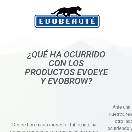
¿QUÉ HA OCURRIDO
CON LOS
PRODUCTOS EVOEYE
Y EVOBROW?
Ante una 
nuestra re
otro lad
Desde hace unos meses el fabricante ha
ocurriendo y
decidido modificar la formulación de estos