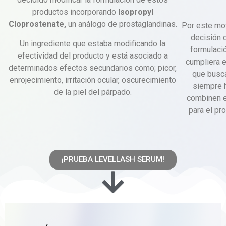
productos incorporando
Isopropyl
Cloprostenate
,
un análogo de prostaglandinas.
Por este mo
decisión 
Un ingrediente que estaba modificando la
formulació
efectividad del producto y está asociado a
cumpliera 
determinados efectos secundarios como; picor,
que busc
enrojecimiento, irritación ocular, oscurecimiento
siempre 
de la piel del párpado.
combinen ef
para el pro
¡PRUEBA LEVELLASH SERUM!