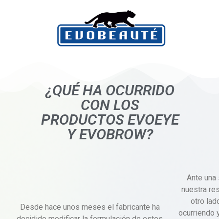
¿QUÉ HA OCURRIDO
CON LOS
PRODUCTOS EVOEYE
Y EVOBROW?
Ante una 
nuestra re
otro lad
Desde hace unos meses el fabricante ha
ocurriendo y
decidido modificar la formulación de estos