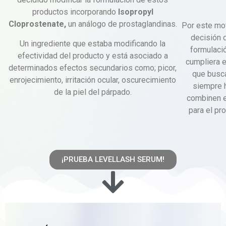
productos incorporando
Isopropyl
Cloprostenate
,
un análogo de prostaglandinas.
Por este mo
decisión 
Un ingrediente que estaba modificando la
formulació
efectividad del producto y está asociado a
cumpliera 
determinados efectos secundarios como; picor,
que busc
enrojecimiento, irritación ocular, oscurecimiento
siempre 
de la piel del párpado.
combinen ef
para el pro
¡PRUEBA LEVELLASH SERUM!